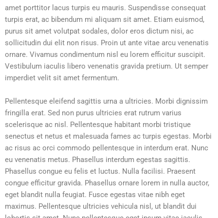
amet porttitor lacus turpis eu mauris. Suspendisse consequat
turpis erat, ac bibendum mi aliquam sit amet. Etiam euismod,
purus sit amet volutpat sodales, dolor eros dictum nisi, ac
sollicitudin dui elit non risus. Proin ut ante vitae arcu venenatis
ornare. Vivamus condimentum nisl eu lorem efficitur suscipit.
Vestibulum iaculis libero venenatis gravida pretium. Ut semper
imperdiet velit sit amet fermentum.
Pellentesque eleifend sagittis urna a ultricies. Morbi dignissim
fringilla erat. Sed non purus ultricies erat rutrum varius
scelerisque ac nisl. Pellentesque habitant morbi tristique
senectus et netus et malesuada fames ac turpis egestas. Morbi
ac risus ac orci commodo pellentesque in interdum erat. Nunc
eu venenatis metus. Phasellus interdum egestas sagittis.
Phasellus congue eu felis et luctus. Nulla facilisi. Praesent
congue efficitur gravida. Phasellus ornare lorem in nulla auctor,
eget blandit nulla feugiat. Fusce egestas vitae nibh eget
maximus. Pellentesque ultricies vehicula nisl, ut blandit dui
lobortis sit amet. Nunc pellentesque eget ipsum vitae iaculis.