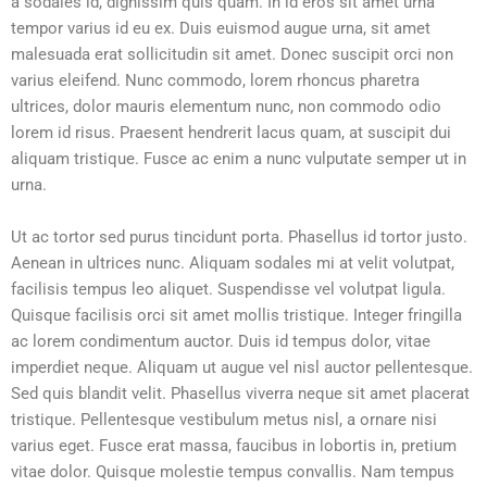
a sodales id, dignissim quis quam. In id eros sit amet urna
tempor varius id eu ex. Duis euismod augue urna, sit amet
malesuada erat sollicitudin sit amet. Donec suscipit orci non
varius eleifend. Nunc commodo, lorem rhoncus pharetra
ultrices, dolor mauris elementum nunc, non commodo odio
lorem id risus. Praesent hendrerit lacus quam, at suscipit dui
aliquam tristique. Fusce ac enim a nunc vulputate semper ut in
urna.
Ut ac tortor sed purus tincidunt porta. Phasellus id tortor justo.
Aenean in ultrices nunc. Aliquam sodales mi at velit volutpat,
facilisis tempus leo aliquet. Suspendisse vel volutpat ligula.
Quisque facilisis orci sit amet mollis tristique. Integer fringilla
ac lorem condimentum auctor. Duis id tempus dolor, vitae
imperdiet neque. Aliquam ut augue vel nisl auctor pellentesque.
Sed quis blandit velit. Phasellus viverra neque sit amet placerat
tristique. Pellentesque vestibulum metus nisl, a ornare nisi
varius eget. Fusce erat massa, faucibus in lobortis in, pretium
vitae dolor. Quisque molestie tempus convallis. Nam tempus