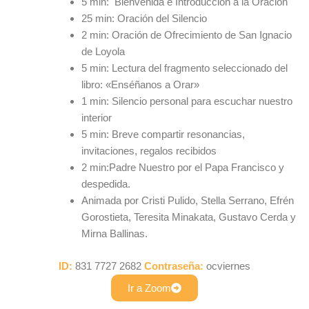
5 min: Bienvenida e Introducción a la Oración
25 min: Oración del Silencio
2 min: Oración de Ofrecimiento de San Ignacio
de Loyola
5 min: Lectura del fragmento seleccionado del
libro: «Enséñanos a Orar»
1 min: Silencio personal para escuchar nuestro
interior
5 min: Breve compartir resonancias,
invitaciones, regalos recibidos
2 min:Padre Nuestro por el Papa Francisco y
despedida.
Animada por Cristi Pulido, Stella Serrano, Efrén
Gorostieta, Teresita Minakata, Gustavo Cerda y
Mirna Ballinas.
ID:
831 7727 2682
Contraseña:
ocviernes
Ir a Zoom