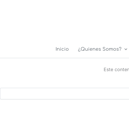
Ir
al
contenido
Inicio
¿Quienes Somos?
Este conten