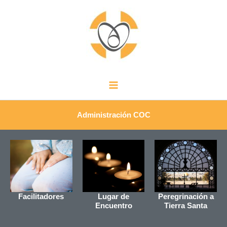
Ir
Main
al
Menu
contenido
Administración COC
Facilitadores
Lugar de
Peregrinación a
Encuentro
Tierra Santa